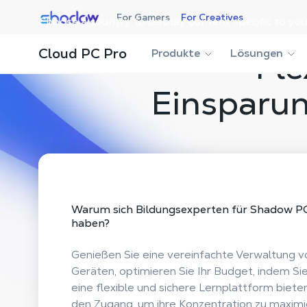
Shadow.tech
For Gamers
For Creatives
Choose a country to display content specific to you
Cloud PC Pro
Produkte
Lösungen
Fle
Einsparu
Warum sich
Bildungsexperten für Shadow P
haben?
Genießen Sie eine vereinfachte Verwaltung v
Geräten, optimieren Sie Ihr Budget, indem S
eine flexible und sichere Lernplattform biete
den Zugang, um ihre Konzentration zu maximi