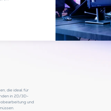
n, die ideal für
enden in 2D/3D-
eobearbeitung und
 müssen.