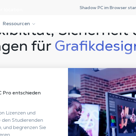
Shadow PC im Browser sta
r location.
xibilität, Sicherheit
Ressourcen
ngen für
Grafikdesi
C Pro
entschieden
on Lizenzen und
ie den Studierenden
n, und begrenzen Sie
eren.