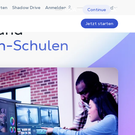
Deutschland
rten
Shadow Drive
Anmelden
USA
Continue
 und
Jetzt starten
gn-Schulen