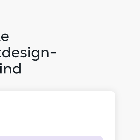
le
kdesign-
ind