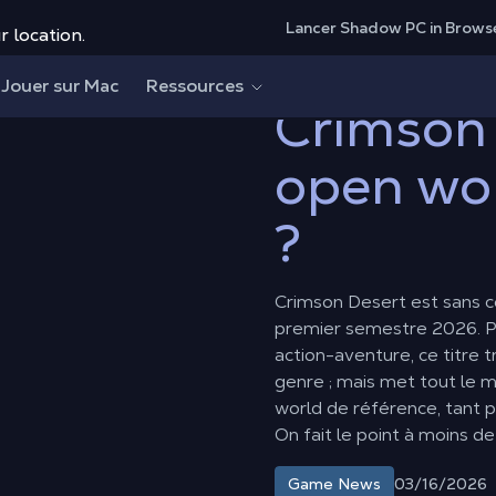
Lancer Shadow PC in Brows
r location.
r open world de référence ?
Jouer sur Mac
Ressources
Crimson 
open wor
?
Crimson Desert est sans co
premier semestre 2026. P
action-aventure, ce titre
genre ; mais met tout le 
world de référence, tant p
On fait le point à moins d
03/16/2026
Game News