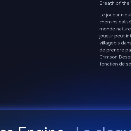
Breath of the
Le joueur n'es
chemins balis
monde naturel,
joueur peut in
villageois dan
de prendre part
Crimson Dese
fonction de s