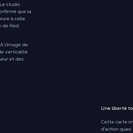
 Le studio
onfirmé que la
eure à celle
ue de
Red
 À l'image de
e verticalité
neur et des
Une
liberté
to
Cette carte im
d'action quasi