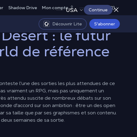
Canada (FR)
er
Shadow Drive
Mon compte
USA
Continue
Découvrir Lite
S'abonner
Desert : le futur
ld de référence
nteste l'une des sorties les plus attendues de ce
as vraiment un RPG, mais pas uniquement un
 très attendu suscite de nombreux débats sur son
monde d'accord sur son ambition : être un des open
ar sa taille que par ses graphismes et son contenu.
e deux semaines de sa sortie.