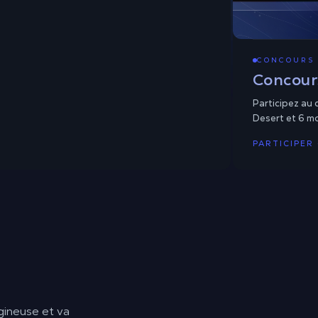
CONCOURS 
Concour
Participez au
Desert et 6 m
PARTICIPER 
gineuse et va