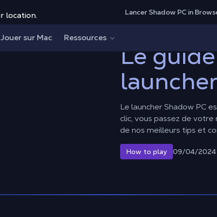
Lancer Shadow PC in Brows
r location.
uncher Shadow PC
Jouer sur Mac
Ressources
Le guide
launche
Le launcher Shadow PC est
clic, vous passez de votre
de nos meilleurs tips et co
09/04/2024
How to play