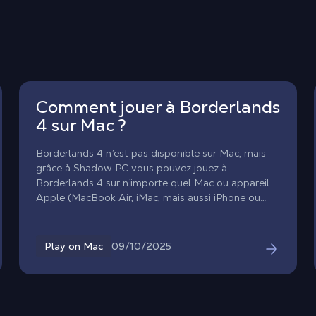
Comment jouer à Borderlands
4 sur Mac ?
Borderlands 4 n’est pas disponible sur Mac, mais
grâce à Shadow PC vous pouvez jouez à
Borderlands 4 sur n’importe quel Mac ou appareil
Apple (MacBook Air, iMac, mais aussi iPhone ou
iPad) grâce à la puissance du cloud gaming. Avec
Shadow PC, profitez de Borderlands 4 sur Mac et
de son univers déjanté et ses graphismes de
09/10/2025
Play on Mac
dernière génération !