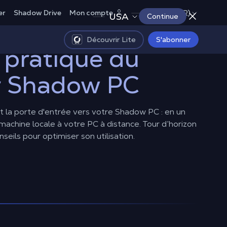
Canada (FR)
er
Shadow Drive
Mon compte
USA
Continue
Découvrir Lite
S'abonner
 pratique du
r Shadow PC
 la porte d'entrée vers votre Shadow PC : en un
 machine locale à votre PC à distance. Tour d’horizon
nseils pour optimiser son utilisation.