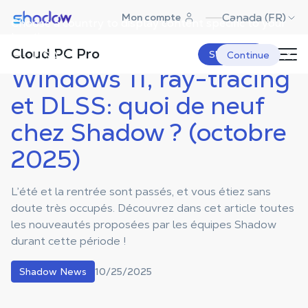
Shadow.tech
Canada (FR)
Mon compte
Choose a country to display content specific to your
Shadow Blog
Shadow News
Windows 11, ray-tracing et DLSS:
quoi de neuf chez Shadow ?
location.
(octobre 2025)
Cloud PC Pro
USA
S'abonner
Continue
Windows 11, ray-tracing
et DLSS: quoi de neuf
chez Shadow ? (octobre
2025)
L’été et la rentrée sont passés, et vous étiez sans
doute très occupés. Découvrez dans cet article toutes
les nouveautés proposées par les équipes Shadow
durant cette période !
10/25/2025
Shadow News