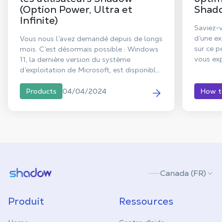
(Option Power, Ultra et
Shado
Infinite)
Saviez-v
d’une e
Vous nous l’avez demandé depuis de longs
sur ce p
mois. C’est désormais possible : Windows
vous ex
11, la dernière version du système
PC sur v
d’exploitation de Microsoft, est disponible
pour les utilisateurs Shadow PC
bénéficiant d’une offre Ultra, Infinite ou
04/04/2024
Products
How t
encore de l’Option Power.
Shadow.tech
Canada (FR)
Produit
Ressources