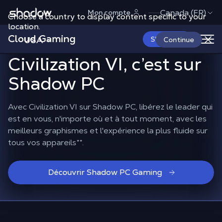
Shadow.tech
Canada (FR)
Mon compte
Choose a country to display content specific to your
Pour profiter de
tous
location.
Cloud Gaming
vos mods
dans
USA
S'abonner
Continue
Civilization VI, c’est sur
Shadow PC
Avec Civilization VI sur Shadow PC, libérez le leader qui
est en vous, n'importe où et à tout moment, avec les
meilleurs graphismes et l'expérience la plus fluide sur
tous vos appareils
**
.
Découvrir Shadow PC Gaming