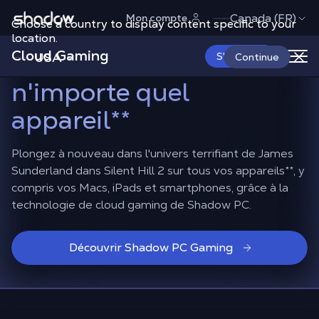
Shadow.tech
Canada (FR)
Mon compte
Choose a country to display content specific to your
Redécouvrez l'angoisse
location.
Cloud Gaming
de Silent Hill 2 sur
USA
S'abonner
Continue
n'importe quel
appareil
**
Plongez à nouveau dans l'univers terrifiant de James
Sunderland dans Silent Hill 2 sur tous vos appareils
**
, y
compris vos Macs, iPads et smartphones, grâce à la
technologie de cloud gaming de Shadow PC.
Découvrir Shadow PC Gaming