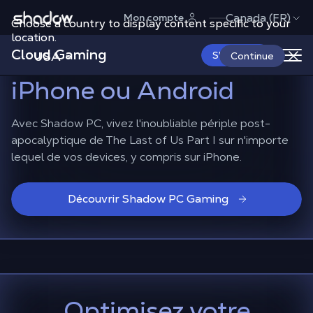
Shadow.tech
Canada (FR)
Mon compte
Choose a country to display content specific to your
Plongez dans The Last
location.
Cloud Gaming
of Us Part I
sur votre
USA
S'abonner
Continue
iPhone ou Android
Avec Shadow PC, vivez l'inoubliable périple post-
apocalyptique de The Last of Us Part I sur n'importe
lequel de vos devices, y compris sur iPhone.
Découvrir Shadow PC Gaming
Optimisez votre