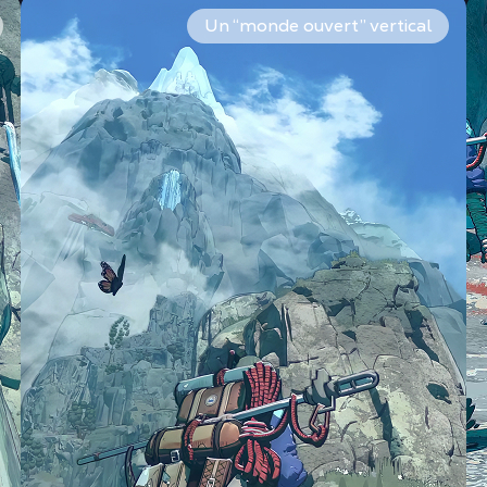
s, gérez l’équilibre, lisez la fatigue dans la respiration e
Climb-anywhere : fissures, surplombs, vires… Vous observe
In
Un “monde ouvert” vertical