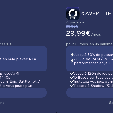
POWER LITE
A partir de
39,99€
29,99€
/mois
233.91€
pour 12 mois, en un paieme
Jusqu'à 50% de puiss
nt en 1440p avec RTX
28 Go de RAM / 20 G
performances en jeu
ns jusqu'à 4h
Jusqu'à 120h de jeu pa
1440p
Diffusez sur tous vos 
am, Epic, Battle.net...*
Installez vos jeux et m
si vous jouez plus
Passez à Shadow PC à
nt
S