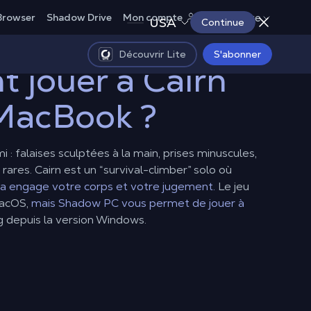
France
Browser
Shadow Drive
Mon compte
USA
Continue
Découvrir Lite
S'abonner
 jouer à Cairn
 MacBook ?
: falaises sculptées à la main, prises minuscules,
ares. Cairn est un “survival-climber” solo où
 engage votre corps et votre jugement.
Le jeu
macOS,
mais Shadow PC vous permet de jouer à
 depuis la version Windows.