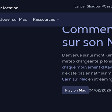
Lancer Shadow PC in 
r location.
ur son MacBook ?
Jouer sur Mac
Ressources
Comment
sur son
Bienvenue sur le mont Kami 
météo changeante, pitons r
chaque mouvement d’Aava
n’existe pas en natif sur 
Cairn sur Mac
en streaming
04/02/2026
Play on Mac