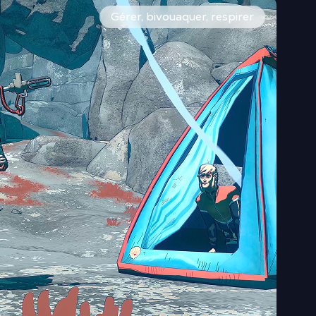
t les tremblements, sans HUD. La chute sanctionne la lecture 
z, tracez votre propre voie et inventez votre itinéraire vers
ventaire léger, météo changeante, altitude et oxygène compt
Gérer, bivouaquer, respirer