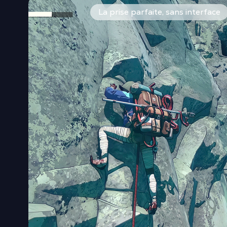
Chaque geste est physique : vous placez mains et pied
La prise parfaite, sans interface