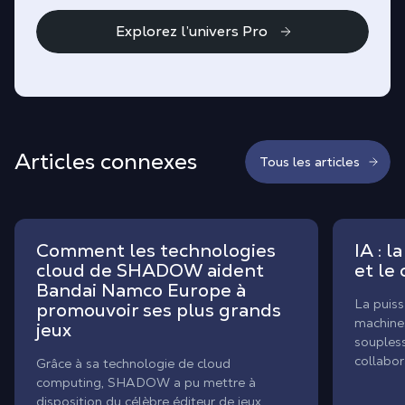
Explorez l’univers Pro
Articles connexes
Tous les articles
Comment les technologies
IA : 
cloud de SHADOW aident
et le 
Bandai Namco Europe à
La puis
promouvoir ses plus grands
machines
jeux
soupless
collabor
Grâce à sa technologie de cloud
précieus
computing, SHADOW a pu mettre à
intellect
disposition du célèbre éditeur de jeux