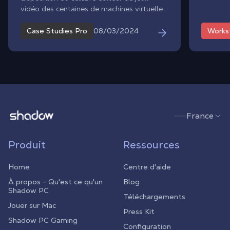
vidéo des centaines de machines virtuelles
dans le cadre d'un partenariat parti pour
durer.
08/03/2024
Case Studies Pro
Works
Shadow.tech
France
Produit
Ressources
Home
Centre d'aide
À propos - Qu'est ce qu'un
Blog
Shadow PC
Téléchargements
Jouer sur Mac
Press Kit
Shadow PC Gaming
Configuration