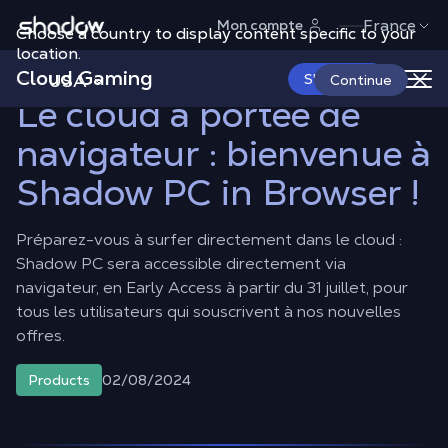
Shadow.tech
France
Mon compte
Choose a country to display content specific to your
Shadow Blog
Products
Le cloud à portée de navigateur :
bienvenue à Shadow PC in Browser !
location.
Cloud Gaming
USA
S'abonner
Continue
Le cloud à portée de
navigateur : bienvenue à
Shadow PC in Browser !
Préparez-vous à surfer directement dans le cloud :
Shadow PC sera accessible directement via
navigateur, en Early Access à partir du 31 juillet, pour
tous les utilisateurs qui souscrivent à nos nouvelles
offres.
02/08/2024
Products