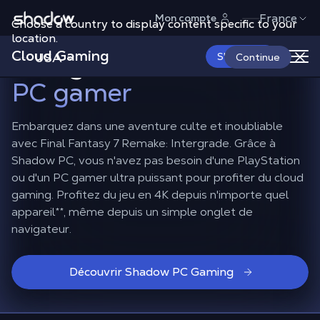
Shadow.tech
France
Mon compte
Choose a country to display content specific to your
Jouer à FF7 Remake:
location.
Cloud Gaming
Intergrade en 4K
sans
USA
S'abonner
Continue
PC gamer
Embarquez dans une aventure culte et inoubliable
avec Final Fantasy 7 Remake: Intergrade. Grâce à
Shadow PC, vous n'avez pas besoin d'une PlayStation
ou d'un PC gamer ultra puissant pour profiter du cloud
gaming. Profitez du jeu en 4K depuis n'importe quel
appareil
**
, même depuis un simple onglet de
navigateur.
Découvrir Shadow PC Gaming