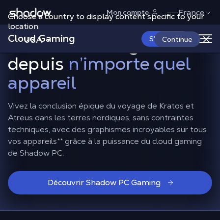
Shadow.tech
France
Mon compte
Choose a country to display content specific to your
Libérez votre rage dans
location.
Cloud Gaming
God of War Ragnarök
USA
S'abonner
Continue
depuis
n’importe quel
appareil
Vivez la conclusion épique du voyage de Kratos et
Atreus dans les terres nordiques, sans contraintes
techniques, avec des graphismes incroyables sur tous
vos appareils
**
grâce à la puissance du cloud gaming
de Shadow PC.
Découvrir Shadow PC Gaming