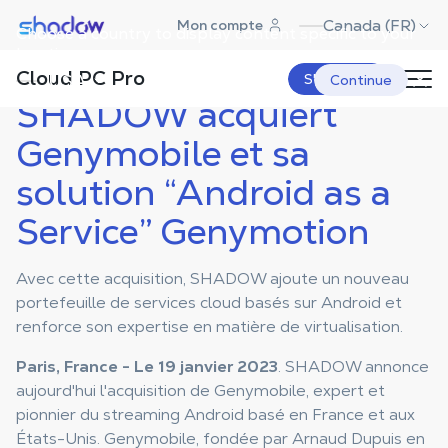
Shadow.tech
Canada (FR)
Mon compte
Choose a country to display content specific to your
Shadow Blog
Shadow News
SHADOW acquiert Genymobile et sa
solution “Android as a Service”
location.
Genymotion
Cloud PC Pro
USA
S'abonner
Continue
SHADOW acquiert
Genymobile et sa
solution “Android as a
Service” Genymotion
Avec cette acquisition, SHADOW ajoute un nouveau
portefeuille de services cloud basés sur Android et
renforce son expertise en matière de virtualisation.
Paris, France - Le 19 janvier 2023
. SHADOW annonce
aujourd'hui l'acquisition de Genymobile, expert et
pionnier du streaming Android basé en France et aux
États-Unis. Genymobile, fondée par Arnaud Dupuis en