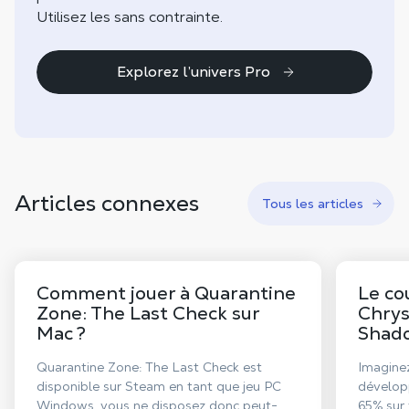
Utilisez les sans contrainte.
Explorez l’univers Pro
Articles connexes
Tous les articles
Comment jouer à Quarantine
Le co
Zone: The Last Check sur
Chrys
Mac ?
Shad
Quarantine Zone: The Last Check est
Imaginez
disponible sur Steam en tant que jeu PC
dévelop
Windows, vous ne disposez donc peut-
65% sur 