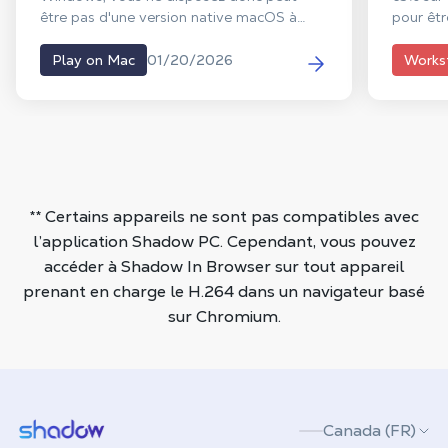
être pas d'une version native macOS à
pour êtr
installer sur votre MacBook. Avec Shadow
c'est de
PC, vous pouvez jouer à Quarantine Zone:
PC.
01/20/2026
Play on Mac
Works
The Last Check sur Mac en diffusant en
continu un PC de jeu Windows complet
vers macOS. Entrez dans le dernier point
de contrôle d'une ville en ruine, scannez les
survivants à la recherche de signes
d'infection et prenez des décisions en une
fraction de seconde pour déterminer qui
** Certains appareils ne sont pas compatibles avec
sera sauvé et qui deviendra la menace de
l’application Shadow PC. Cependant, vous pouvez
demain.
accéder à Shadow In Browser sur tout appareil
prenant en charge le H.264 dans un navigateur basé
sur Chromium.
Shadow.tech
Canada (FR)