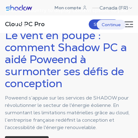
Shadow.tech
Canada (FR)
Mon compte
Choose a country to display content specific to your
Shadow Blog
Case Studies Pro
Le vent en poupe : comment
Shadow PC a aidé Poweend à
location.
surmonter ses défis de
Cloud PC Pro
conception
USA
S'abonner
Continue
Le vent en poupe :
comment Shadow PC a
aidé Poweend à
surmonter ses défis de
conception
Poweend s’appuie sur les services de SHADOW pour
révolutionner le secteur de l'énergie éolienne. En
surmontant les limitations matérielles grâce au cloud,
l’entreprise française redéfinit la conception et
l'accessibilité de l'énergie renouvelable.