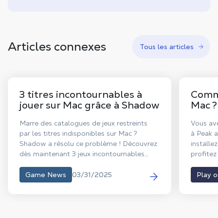
Articles connexes
Tous les articles
3 titres incontournables à
Comme
jouer sur Mac grâce à Shadow
Mac ?
Marre des catalogues de jeux restreints
Vous ave
par les titres indisponibles sur Mac ?
à Peak 
Shadow a résolu ce problème ! Découvrez
installe
dès maintenant 3 jeux incontournables
profitez
rendus accessibles sur vos appareils Apple
fluide,
grâce à notre solution de cloud gaming.
comment
03/31/2025
Game News
Play 
un Mac e
depuis v