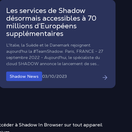
Les services de Shadow
désormais accessibles à 70
millions d’Européens
supplémentaires
L'Italie, la Suède et le Danemark rejoignent
aujourd'hui la #TeamShadow. Paris, FRANCE - 27
septembre 2022 - Aujourd'hui, le spécialiste du
cloud SHADOW annonce le lancement de ses
services en Italie, en Suède et au Danemark,
s'étendant ainsi à plus de 70 millions de nouveaux
03/10/2023
Shadow News
utilisateurs potentiels supplémentaires en Europe.
ccéder à Shadow In Browser sur tout appareil