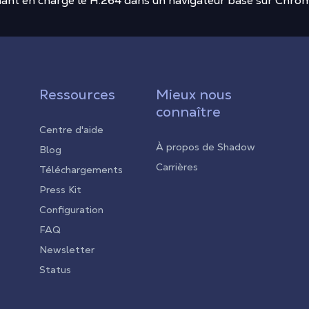
ant en charge le H.264 dans un navigateur basé sur Chro
Ressources
Mieux nous
connaître
Centre d'aide
À propos de Shadow
Blog
Carrières
Téléchargements
Press Kit
Configuration
FAQ
Newsletter
Status