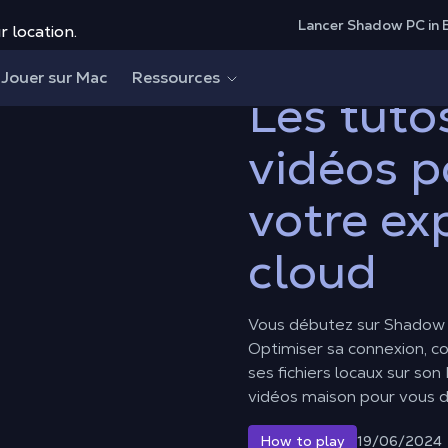
Lancer Shadow PC in 
r location.
idéos pour optimiser votre expérience dans le cloud
Jouer sur Mac
Ressources
Les tuto
vidéos p
votre ex
cloud
Vous débutez sur Shadow 
Optimiser sa connexion, c
ses fichiers locaux sur so
vidéos maison pour vous do
19/06/2024
How to play