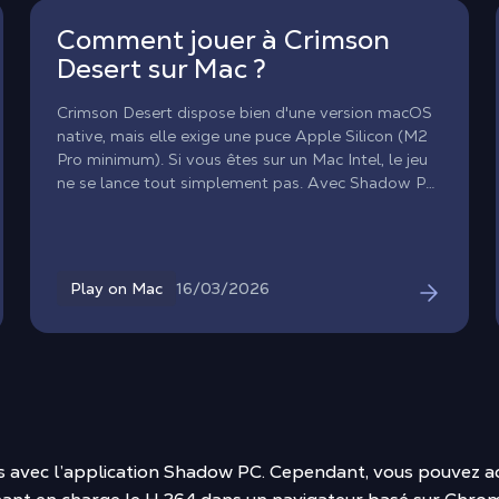
Comment jouer à Crimson
Desert sur Mac ?
Crimson Desert dispose bien d'une version macOS
native, mais elle exige une puce Apple Silicon (M2
Pro minimum). Si vous êtes sur un Mac Intel, le jeu
ne se lance tout simplement pas. Avec Shadow PC,
vous accèdez à un vrai PC Windows gaming depuis
votre MacBook ou votre iMac Intel, et jouez à
Crimson Desert en Ultra, sans toucher à votre
matériel. Prenez la tête des Greymanes, une troupe
16/03/2026
Play on Mac
de mercenaires d'élite, et explorez le continent
déchiré par la guerre de Pywel. Avec Shadow,
Crimson Desert est désormais jouable sur tous les
Macs !
es avec l’application Shadow PC. Cependant, vous pouvez a