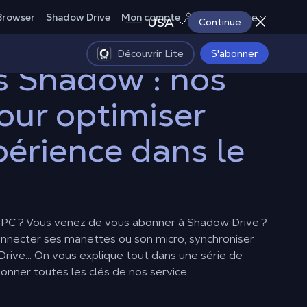
France
Browser
Shadow Drive
Mon compte
USA
Continue
Découvrir Lite
S'abonner
s Shadow : nos
our optimiser
périence dans le
PC ? Vous venez de vous abonner à Shadow Drive ?
onnecter ses manettes ou son micro, synchroniser
n Drive… On vous explique tout dans une série de
nner toutes les clés de nos service.