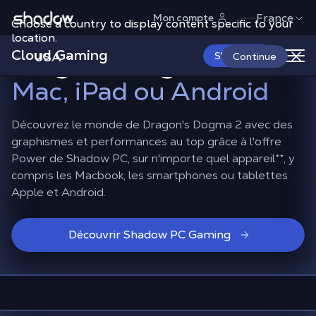
Shadow.tech
France
Mon compte
Choose a country to display content specific to your
Comment jouer à
location.
Cloud Gaming
Dragon’s Dogma 2 sur
USA
S'abonner
Continue
Mac, iPad ou Android
Découvrez le monde de Dragon's Dogma 2 avec des
graphismes et performances au top grâce à l'offre
Power de Shadow PC, sur n'importe quel appareil
**
, y
compris les Macbook, les smartphones ou tablettes
Apple et Android.
Découvrir Shadow PC Gaming