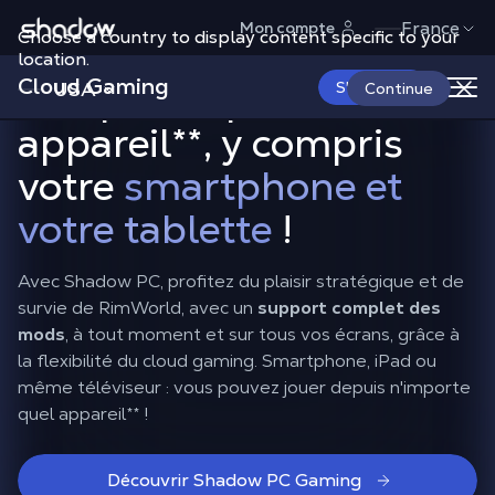
Shadow.tech
France
Mon compte
Choose a country to display content specific to your
Jouez à RimWorld sur
location.
Cloud Gaming
n'importe quel
USA
S'abonner
Continue
appareil
**
, y compris
votre
smartphone et
votre tablette
!
Avec Shadow PC, profitez du plaisir stratégique et de
survie de RimWorld, avec un
support complet des
mods
, à tout moment et sur tous vos écrans, grâce à
la flexibilité du cloud gaming. Smartphone, iPad ou
même téléviseur : vous pouvez jouer depuis n'importe
quel appareil
**
!
Découvrir Shadow PC Gaming