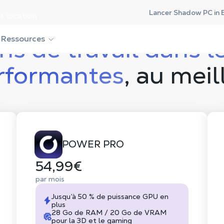
Lancer Shadow PC in 
r location.
ns de travail dans l
Ressources
rformantes
, au meil
POWER PRO
54,99€
par mois
Jusqu’à 50 % de puissance GPU en
plus
28 Go de RAM / 20 Go de VRAM
pour la 3D et le gaming