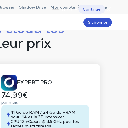
France
Browser
Shadow Drive
Mon compte
USA
Continue
e cloud les
S'abonner
leur prix
EXPERT PRO
74,99€
par mois
41 Go de RAM / 24 Go de VRAM
pour l'IA et la 3D intensives
CPU 12 vCœurs @ 4,5 GHz pour les
tâches multi threads