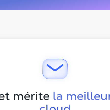
jet mérite
la meilleu
cloud