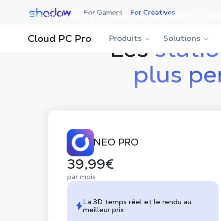
Shadow.tech
For Gamers
For Creatives
Choose a country to display content specific to you
Cloud PC Pro
Logiciel
Fonctionnalités
Contactez-nous
Produits
Les
statio
Solutions
plus pe
NEO PRO
39,99€
par mois
La 3D temps réel et le rendu au
meilleur prix