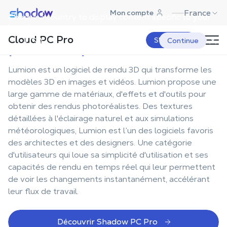
Shadow.tech
France
Mon compte
Choose a country to display content specific to your
La station de travail
location.
Cloud PC Pro
parfaite pour Lumion
USA
S'abonner
Continue
Lumion est un logiciel de rendu 3D qui transforme les
modèles 3D en images et vidéos. Lumion propose une
large gamme de matériaux, d'effets et d'outils pour
obtenir des rendus photoréalistes. Des textures
détaillées à l'éclairage naturel et aux simulations
météorologiques, Lumion est l’un des logiciels favoris
des architectes et des designers. Une catégorie
d'utilisateurs qui loue sa simplicité d'utilisation et ses
capacités de rendu en temps réel qui leur permettent
de voir les changements instantanément, accélérant
leur flux de travail.
Découvrir Shadow PC Pro