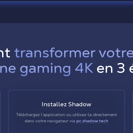
nt
transformer votr
ne gaming 4K
en 3 
Installez Shadow
Téléchargez l’application ou utilisez-la directement
dans votre navigateur via
pc.shadow.tech