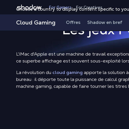
Shadow.tech
For Gamers
For Creatives
Choose a country to display content specific to you
Cloud Gaming
Offres
Shadow en bref
Les jeux P
L'iMac d'Apple est une machine de travail exception
ce superbe affichage est souvent sous-exploité lorsq
La révolution du
cloud gaming
apporte la solution 
bureau : il déporte toute la puissance de calcul gr
machine gaming, capable de faire tourner les titres 