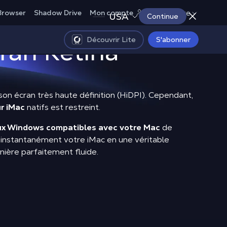
France
Browser
Shadow Drive
Mon compte
USA
Continue
Découvrir Lite
S'abonner
cran Retina
on écran très haute définition (HiDPI). Cependant,
ur iMac
natifs est restreint.
eux Windows compatibles avec votre Mac
de
z instantanément votre iMac en une véritable
anière parfaitement fluide.