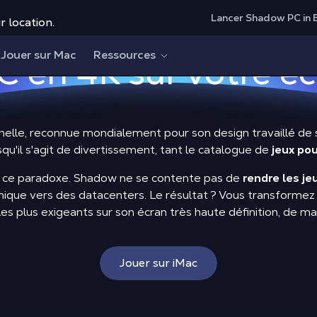
Lancer Shadow PC in 
Jeux pour iMac
:
r location.
Jouer sur Mac
Ressources
C en 4K sur votre é
nelle, reconnue mondialement pour son design travaillé de s
u'il s'agit de divertissement, tant le catalogue de
jeux po
à ce paradoxe. Shadow ne se contente pas de
rendre les j
aphique vers des datacenters. Le résultat ? Vous transforme
les plus exigeants sur son écran très haute définition, de m
Jouer sur iMac