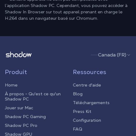
l’application Shadow PC. Cependant, vous pouvez accéder à
Shadow In Browser sur tout appareil prenant en charge le
H.264 dans un navigateur basé sur Chromium.
Shadow.tech
Canada (FR)
Produit
Ressources
Home
Centre d'aide
À propos - Qu'est ce qu'un
Blog
Shadow PC
Téléchargements
Jouer sur Mac
Press Kit
Shadow PC Gaming
Configuration
Shadow PC Pro
FAQ
Shadow GPU