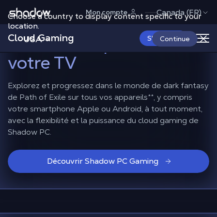
Shadow.tech
Canada (FR)
Mon compte
Choose a country to display content specific to your
Jouez à Path of Exile sur
location.
Cloud Gaming
votre smartphone ou
USA
S'abonner
Continue
votre TV
Explorez et progressez dans le monde de dark fantasy
de Path of Exile sur tous vos appareils**, y compris
votre smartphone Apple ou Android, à tout moment,
avec la flexibilité et la puissance du cloud gaming de
Shadow PC.
Découvrir Shadow PC Gaming