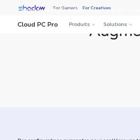
Shadow.tech
For Gamers
For Creatives
Choose a country to display content specific to you
Cloud PC Pro
Produits
Augme
Solutions