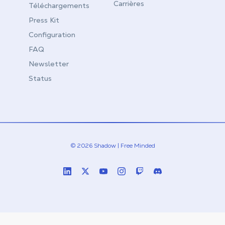
Carrières
Téléchargements
Press Kit
Configuration
FAQ
Newsletter
Status
© 2026 Shadow | Free Minded
Linkedin
Twitter (X)
Youtube
Instagram
Twitch
Discord