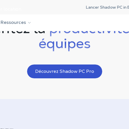
Lancer Shadow PC in 
r location.
ntez la
Ressources
productivit
équipes
Découvrez Shadow PC Pro