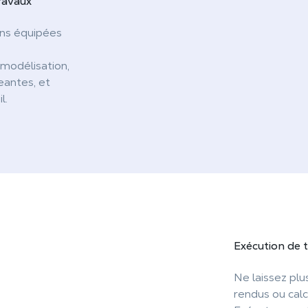
ravaux
ons équipées
modélisation,
eantes, et
l.
Exécution de
Ne laissez pl
rendus ou calc