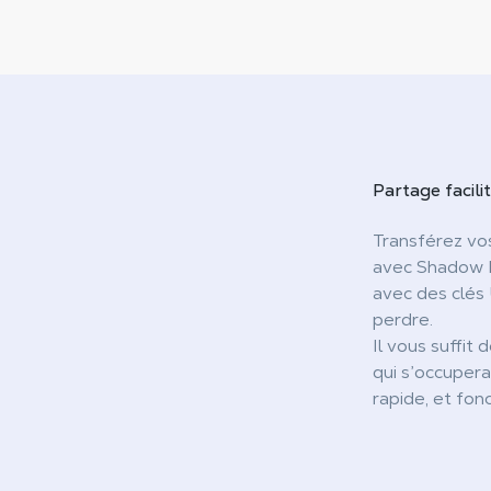
Partage facili
Transférez vos
avec Shadow P
avec des clés
perdre.
Il vous suffit 
qui s’occupera
rapide, et fon