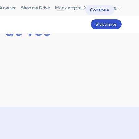
France
Browser
Shadow Drive
Mon compte
USA
Continue
é de vos
S'abonner