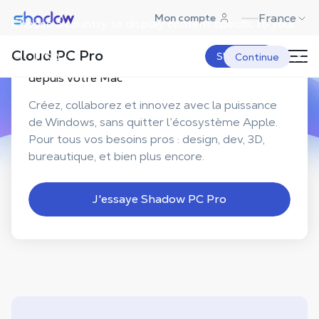
Shadow.tech
France
Mon compte
Choose a country to display content specific to your
location.
Cloud PC Pro
USA
S'abonner
Continue
Votre PC Windows ultra-puissant,
accessible
depuis votre Mac
Créez, collaborez et innovez avec la puissance
de Windows, sans quitter l’écosystème Apple.
Pour tous vos besoins pros : design, dev, 3D,
bureautique, et bien plus encore.
J'essaye Shadow PC Pro