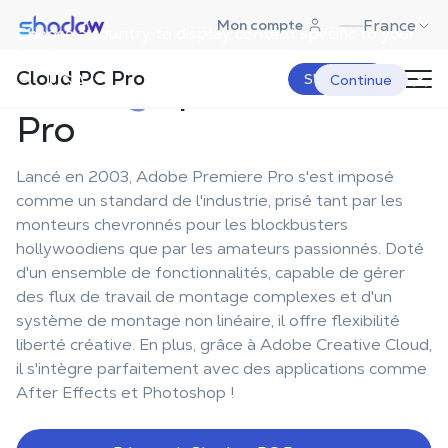
Shadow.tech
France
Mon compte
Choose a country to display content specific to your
Le
meilleur banc de
location.
Cloud PC Pro
montage
pour Premiere
USA
S'abonner
Continue
Pro
Lancé en 2003, Adobe Premiere Pro s'est imposé
comme un standard de l'industrie, prisé tant par les
monteurs chevronnés pour les blockbusters
hollywoodiens que par les amateurs passionnés. Doté
d'un ensemble de fonctionnalités, capable de gérer
des flux de travail de montage complexes et d'un
système de montage non linéaire, il offre flexibilité
liberté créative. En plus, grâce à Adobe Creative Cloud,
il s'intègre parfaitement avec des applications comme
After Effects et Photoshop !