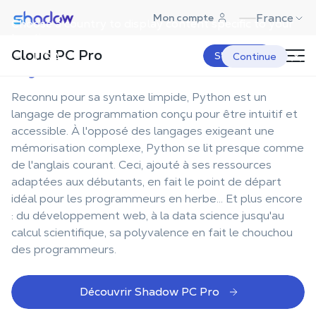
Shadow.tech
France
Mon compte
Choose a country to display content specific to your
La station
idéale pour
location.
Cloud PC Pro
Python
USA
S'abonner
Continue
Reconnu pour sa syntaxe limpide, Python est un
langage de programmation conçu pour être intuitif et
accessible. À l'opposé des langages exigeant une
mémorisation complexe, Python se lit presque comme
de l'anglais courant. Ceci, ajouté à ses ressources
adaptées aux débutants, en fait le point de départ
idéal pour les programmeurs en herbe... Et plus encore
: du développement web, à la data science jusqu'au
calcul scientifique, sa polyvalence en fait le chouchou
des programmeurs.
Découvrir Shadow PC Pro