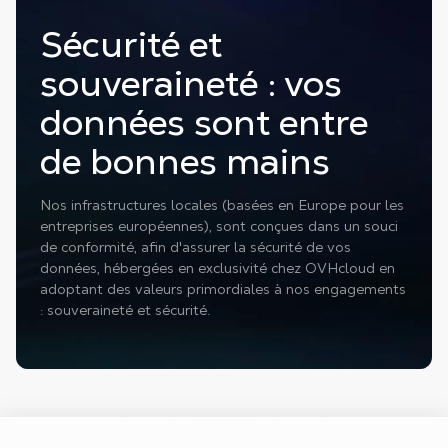
Sécurité et
souveraineté : vos
données sont entre
de bonnes mains
Nos infrastructures locales (basées en Europe pour les
entreprises européennes), sont conçues dans un souci
de conformité, afin d'assurer la sécurité de vos
données, hébergées en exclusivité chez OVHcloud en
adoptant des valeurs primordiales à nos engagements
: souveraineté et sécurité.