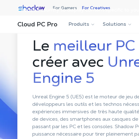
Shadow.tech
For Gamers
For Creatives
Choose a country to display content specific to you
Cloud PC Pro
Produits
Solutions
Le
meilleur PC
créer avec
Unre
Engine 5
Unreal Engine 5 (UE5) est le moteur de jeu de
développeurs les outils et les technos néces
expériences immersives de très haute qualit
de devices, des smartphones aux casques de ré
passant par les PC et les consoles. Shadow P
puissance nécessaire pour tirer pleinement par