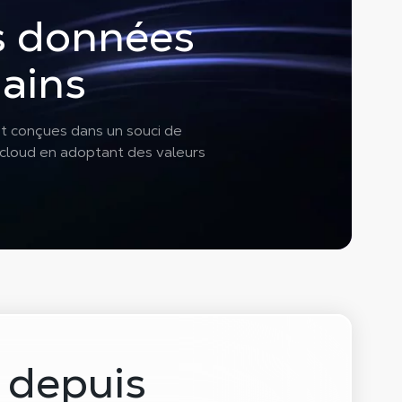
os données
ains
nt conçues dans un souci de
Hcloud en adoptant des valeurs
.
 depuis