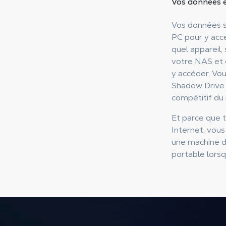
Vos données e
Vos données 
PC pour y acc
quel appareil,
votre NAS et
y accéder. Vou
Shadow Drive o
compétitif du
Et parce que 
Internet, vous
une machine d
portable lors