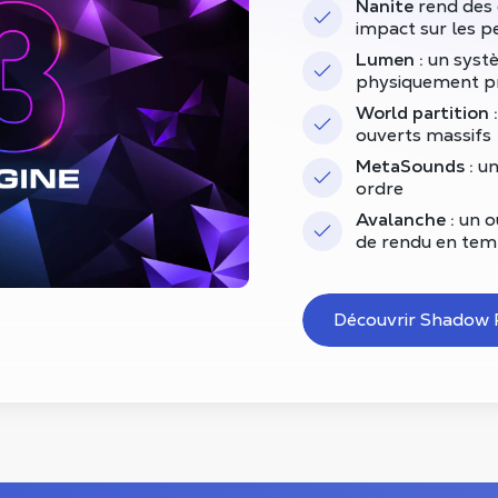
Nanite
rend des 
impact sur les 
Lumen :
un systè
physiquement pr
World partition :
ouverts massifs
MetaSounds :
un
ordre
Avalanche :
un ou
de rendu en tem
Découvrir Shadow 