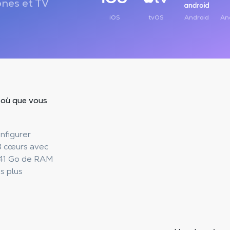
nes et TV
iOS
tvOS
Android
An
, où que vous
nfigurer
 8 cœurs avec
 41 Go de RAM
s plus