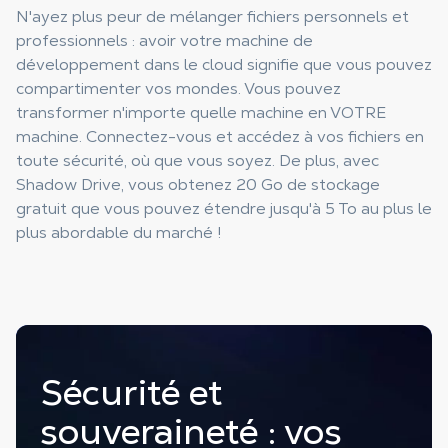
N'ayez plus peur de mélanger fichiers personnels et
professionnels : avoir votre machine de
développement dans le cloud signifie que vous pouvez
compartimenter vos mondes. Vous pouvez
transformer n'importe quelle machine en VOTRE
machine. Connectez-vous et accédez à vos fichiers en
toute sécurité, où que vous soyez. De plus, avec
Shadow Drive, vous obtenez 20 Go de stockage
gratuit que vous pouvez étendre jusqu'à 5 To au plus le
plus abordable du marché !
Sécurité et
souveraineté : vos