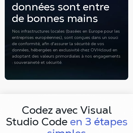
données sont entre
de bonnes mains
Nos infrastructures locales (basées en Europe pour les
entreprises européennes), sont conçues dans un souci
de conformité, afin d'assurer la sécurité de vos
données, hébergées en exclusivité chez OVHcloud en
adoptant des valeurs primordiales à nos engagements
: souveraineté et sécurité.
Codez avec Visual
Studio Code
en 3 étapes