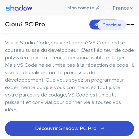
Shadow.tech
France
Mon compte
Choose a country to display content specific to your
Votre station de travail
location.
Cloud PC Pro
pour Visual Studio Code
USA
S'abonner
Continue
Visual Studio Code, souvent appelé VS Code, est le
couteau suisse du développeur. C'est l’éditeur de code
polyvalent par excellence, personnalisable et léger.
Mais VS Code ne se limite pas à la rédaction de code ; il
vise à rationaliser tout le processus de
développement. Que vous soyez un programmeur
expérimenté ou que vous commenciez tout juste
votre parcours de codage, VS Code est un outil
puissant et convivial pour donner vie à toutes vos
idées.
Découvrir Shadow PC Pro