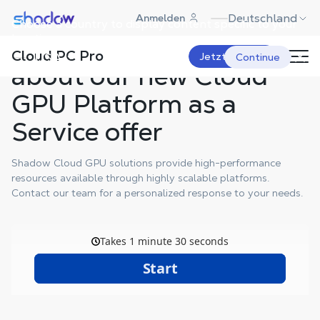
Shadow.tech
Deutschland
Anmelden
Choose a country to display content specific to your
location.
Reach out to learn more
Cloud PC Pro
USA
Jetzt starten
Continue
about our new Cloud
GPU Platform as a
Service offer
Shadow Cloud GPU solutions provide high-performance
resources available through highly scalable platforms.
Contact our team for a personalized response to your needs.