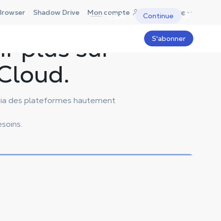
France
Browser
Shadow Drive
Mon compte
USA
Continue
r plus sur
S'abonner
Cloud.
via des plateformes hautement
soins.