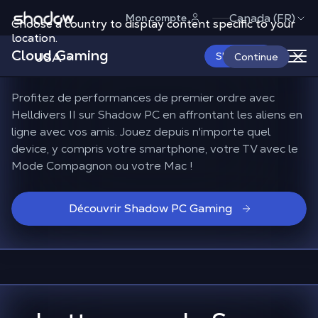
Shadow.tech
Canada (FR)
Mon compte
Choose a country to display content specific to your
Jouez à Helldivers II sur
location.
Cloud Gaming
iPhone ou Android
USA
S'abonner
Continue
Profitez de performances de premier ordre avec
Helldivers II sur Shadow PC en affrontant les aliens en
ligne avec vos amis. Jouez depuis n'importe quel
device, y compris votre smartphone, votre TV avec le
Mode Compagnon ou votre Mac !
Découvrir Shadow PC Gaming